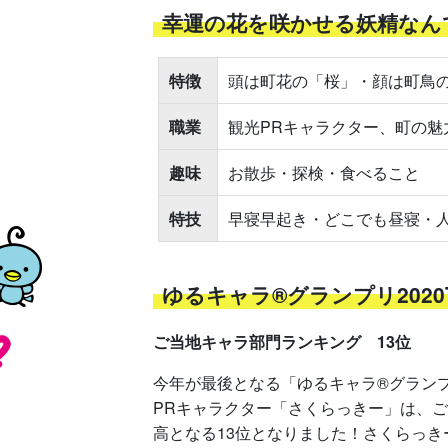
幸運の花を咲かせる妖精なん
特徴
頭は町花の「桜」・顔は町鳥
職業
観光PRキャラクター、町の魅
趣味
お散歩・探検・食べること
特技
早寝早起き・どこでも昼寝・
ゆるキャラ®グランプリ2020
ご当地キャラ部門ランキング 13位
獲
今年が最後となる「ゆるキャラ®グランプリ
PRキャラクター「さくらっきー」は、
高となる13位となりました！さくらっ