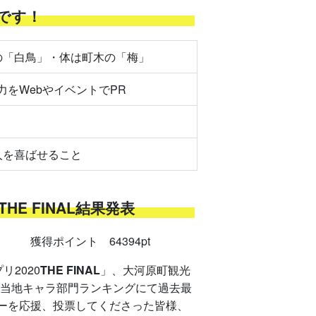
です！
の「白鳥」・体は町木の「梅」
力をWebやイベントでPR
人を喜ばせること
THE FINAL結果発表
得ポイント 64394pt
2020
THE FINAL
」、大河原町観光
ご当地キャラ部門ランキングにて過去最
きーを応援、投票してくださった皆様、